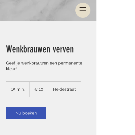
Wenkbrauwen verven
Geef je wenkbrauwen een permanente
kleur!
10
euro
15 min.
1
€ 10
Heidestraat
5
m
i
n
Nu boeken
.