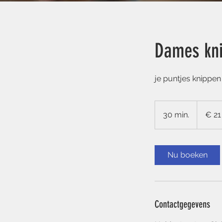
Dames kn
je puntjes knippen
21
euro
30 min.
3
€ 21
0
m
i
Nu boeken
n
.
Contactgegevens