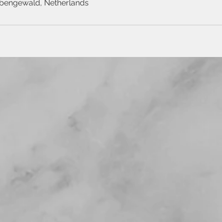
iebengewald, Netherlands